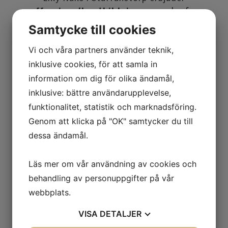
proffessionella utbildningar
, med erfarna
lärare.
Samtycke till cookies
Investera i din framtid med
Lilly Nails
Vi och våra partners använder teknik,
Academy
–
inklusive cookies, för att samla in
där din passion för skönhet blir din
information om dig för olika ändamål,
profession!
inklusive: bättre användarupplevelse,
funktionalitet, statistik och marknadsföring.
Du behöver
inga förkunskaper
- vi lär dig allt
Genom att klicka på "OK" samtycker du till
från grunden.
dessa ändamål.
I alla grundutbildningar ingår generösa
startpaket.
Våra klasser är små, för att alla ska kunna få
Läs mer om vår användning av cookies och
personlig hjälp
-
behandling av personuppgifter på vår
Vi finns som stöd för dig, både under och
webbplats.
efter din utbildning!
VISA
DETALJER
Läs nedan några omdömen från tidigare