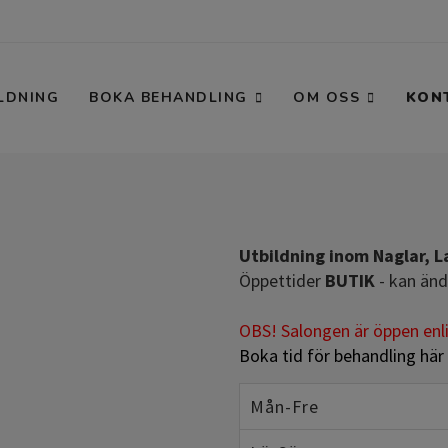
LDNING
BOKA BEHANDLING
OM OSS
KON
Utbildning inom Naglar, La
Öppettider
BUTIK
- kan änd
OBS! Salongen är öppen enl
Boka tid för behandling här
Mån-Fre