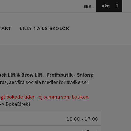
SEK
0
kr
TAKT
LILLY NAILS SKOLOR
sh Lift & Brow Lift - Proffsbutik - Salong
ras, se våra sociala medier för avvikelser
igt bokade tider - ej samma som butiken
 ->
BokaDirekt
10.00 - 17.00