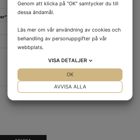
Genom att klicka på "OK" samtycker du till
dessa ändamål.
er
*
Läs mer om vår användning av cookies och
behandling av personuppgifter på vår
webbplats.
VISA
DETALJER
JA
NEJ
OK
JA
NEJ
NÖDVÄNDIG
INSTÄLLNINGAR
AVVISA ALLA
JA
NEJ
JA
NEJ
MARKNADSFÖRING
STATISTIK