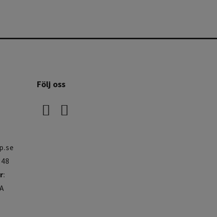
Följ oss
p.se
848
r
:
A