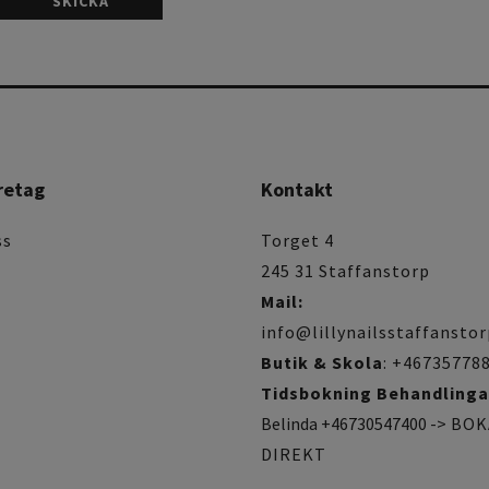
SKICKA
retag
Kontakt
ss
Torget 4
245 31 Staffanstorp
Mail:
info@lillynailsstaffanstor
Butik & Skola
: +46735778
Tidsbokning Behandlinga
Belinda +46730547400 ->
BOK
DIREKT