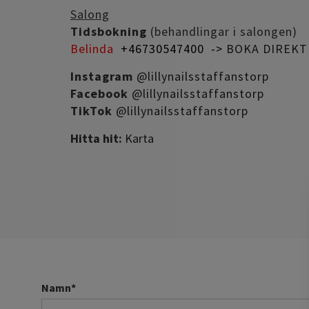
Salong
Tidsbokning
(behandlingar i salongen)
Belinda
+46730547400 ->
BOKA DIREKT
Instagram
@lillynailsstaffanstorp
Facebook
@lillynailsstaffanstorp
TikTok
@lillynailsstaffanstorp
Hitta hit:
Karta
Namn
*