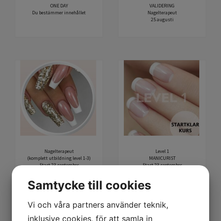
ONE DAY
VALIDERING
Du bestämmer innehållet
Nagelterapeut
25 augusti
Nagelterapeut
Level 1
(komplett utbildning level 1-3)
MANICURIST
Start 23 september
Start 23 september
Samtycke till cookies
Vi och våra partners använder teknik,
inklusive cookies, för att samla in