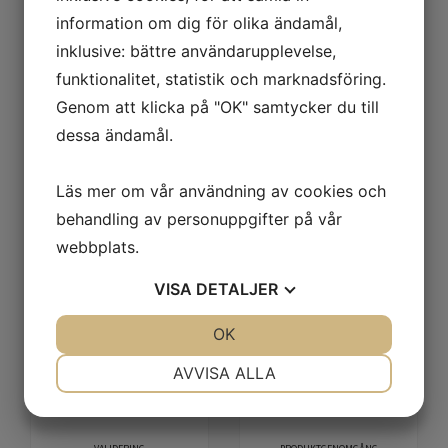
information om dig för olika ändamål,
inklusive: bättre användarupplevelse,
funktionalitet, statistik och marknadsföring.
Genom att klicka på "OK" samtycker du till
dessa ändamål.
Level 2
Level 3 - ADVANCED NAIL
BASIC NAIL TECHNICIAN
TECHNICIAN
Start 21 oktober
Start 2 december
Läs mer om vår användning av cookies och
behandling av personuppgifter på vår
webbplats.
VISA
DETALJER
JA
NEJ
OK
JA
NEJ
NÖDVÄNDIG
INSTÄLLNINGAR
AVVISA ALLA
JA
NEJ
JA
NEJ
MARKNADSFÖRING
STATISTIK