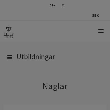
0
kr
SEK
Togg
navig
Utbildningar
Naglar