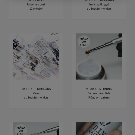
VALIDERING
PRODUKTGENOMGÅNG
Nagelterapeut
Invicta/Akrygel
12 oktober
du bestämmer dag
PRODUKTGENOMGÅNG
VIDAREUTBILDNING
Gelé
Come on over Gelé
du bestämmer dag
(Fråga om datum)