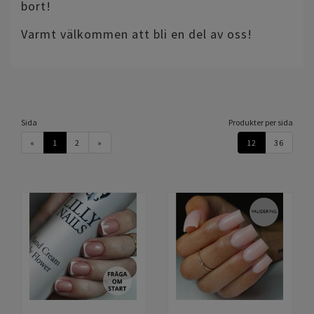
bort!
Varmt välkommen att bli en del av oss!
Sida
Produkter per sida
«
1
2
»
12
36