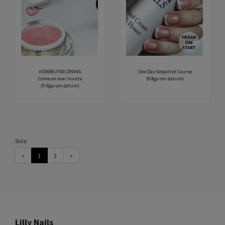
VIDAREUTBILDNING
One Day Gelpolish Course
Come on over Invicta
(fråga om datum)
(Fråga om datum)
Sida
«
1
2
»
Lilly Nails