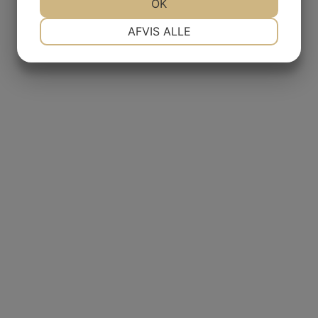
OK
NØDVENDIGE
PRÆFERENCER
AFVIS ALLE
MARKETING
STATISTIK