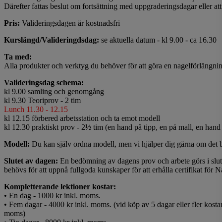
Därefter fattas beslut om fortsättning med uppgraderingsdagar eller at
Pris:
Valideringsdagen är kostnadsfri
Kurslängd/Valideringdsdag:
se aktuella datum - kl 9.00 - ca 16.30
Ta med:
Alla produkter och verktyg du behöver för att göra en nagelförlängni
Valideringsdag schema:
kl 9.00 samling och genomgång
kl 9.30 Teoriprov - 2 tim
Lunch 11.30 - 12.15
kl 12.15 förbered arbetsstation och ta emot modell
kl 12.30 praktiskt prov - 2½ tim (en hand på tipp, en på mall, en hand
Modell:
Du kan själv ordna modell, men vi hjälper dig gärna om det
Slutet av dagen:
En bedömning av dagens prov och arbete görs i slute
behövs för att uppnå fullgoda kunskaper för att erhålla certifikat för
Kompletterande lektioner kostar:
• En dag - 1000 kr inkl. moms.
• Fem dagar - 4000 kr inkl. moms. (vid köp av 5 dagar eller fler kostar
moms)