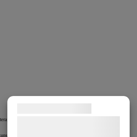
Samtykke til cookies
rapeututbildning - tex online, distans, privat kurs el likn.
Vi og vores samarbejdspartnere bruger
teknologier, herunder cookies, til at
 kunskapsnivå.