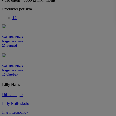
• Tio dagar - 8000 kr inkl. moms
Produkter per sida
12
VALIDERING
Nagelterapeut
25 augusti
VALIDERING
Nagelterapeut
12 oktober
Lilly Nails
Utbildningar
Lilly Nails skolor
Integritetspolicy