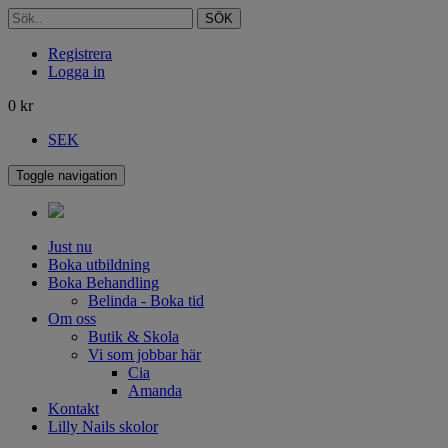
SÖK
Registrera
Logga in
0
kr
SEK
Toggle navigation
Just nu
Boka utbildning
Boka Behandling
Belinda - Boka tid
Om oss
Butik & Skola
Vi som jobbar här
Cia
Amanda
Kontakt
Lilly Nails skolor