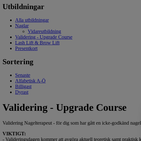
Utbildningar
Alla utbildningar
Naglar
Vidareutbildning
Validering - Upgrade Course
Lash Lift & Brow Lift
Presentkort
Sortering
Senaste
Alfabetisk A-Ö
Billigast
Dyrast
Validering - Upgrade Course
Validering Nagelterapeut - för dig som har gått en icke-godkänd nagelte
VIKTIGT:
- Valideringsdagen kommer att avgöra aktuell teoretisk samt praktisk