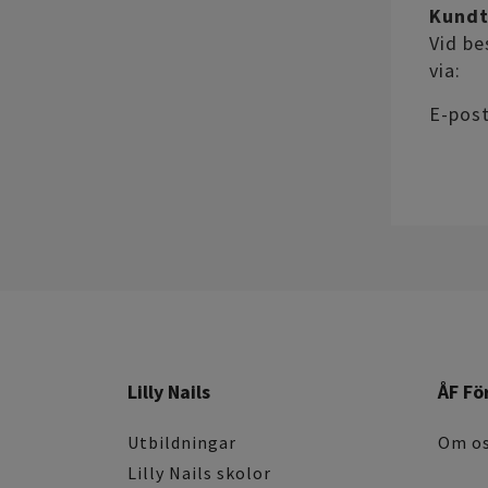
Kundt
Vid be
via:
E-post
Lilly Nails
ÅF Fö
Utbildningar
Om o
Lilly Nails skolor