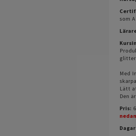
Certif
som A
Lärar
Kursi
Produk
glitte
Med In
skarpa
Lätt a
Den är
Pris:
6
neda
Dagar