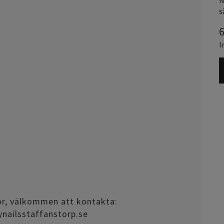
N
s
6
I
or, välkommen att kontakta:
lynailsstaffanstorp.se