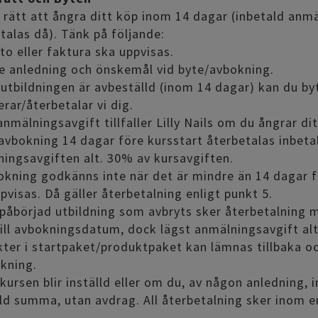
 rätt att ångra ditt köp inom 14 dagar (inbetald anm
talas då). Tänk på följande:
tto eller faktura ska uppvisas.
e anledning och önskemål vid byte/avbokning.
 utbildningen är avbeställd (inom 14 dagar) kan du byt
erar/återbetalar vi dig.
 anmälningsavgift tillfaller Lilly Nails om du ångrar di
 avbokning 14 dagar före kursstart återbetalas inbet
ingsavgiften alt. 30% av kursavgiften.
okning godkänns inte när det är mindre än 14 dagar f
pvisas. Då gäller återbetalning enligt punkt 5.
 påbörjad utbildning som avbryts sker återbetalning 
ill avbokningsdatum, dock lägst anmälningsavgift alt
ter i startpaket/produktpaket kan lämnas tillbaka oc
kning.
kursen blir inställd eller om du, av någon anledning, 
ld summa, utan avdrag. All återbetalning sker inom 