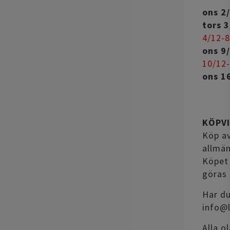
ons 2
tors 
4/12-8
ons 9
10/12-
ons 1
KÖPV
Köp av
allmän
Köpet 
göras 
Har du
info@l
Alla o