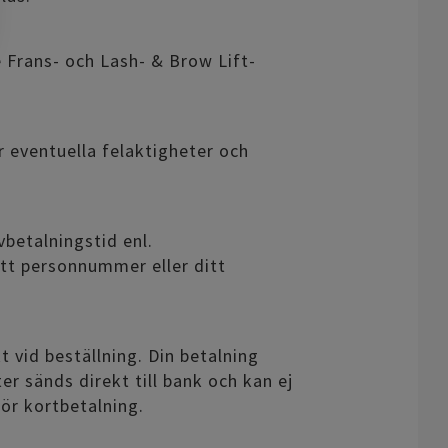
de Frans- och Lash- & Brow Lift-
ör eventuella felaktigheter och
betalningstid enl.
ditt personnummer eller ditt
 vid beställning. Din betalning
r sänds direkt till bank och kan ej
för kortbetalning.