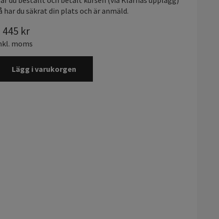
är du beställt och betalt kursen (via Klarnas upplägg)
å har du säkrat din plats och är anmäld.
 445
kr
nkl. moms
Lägg i varukorgen