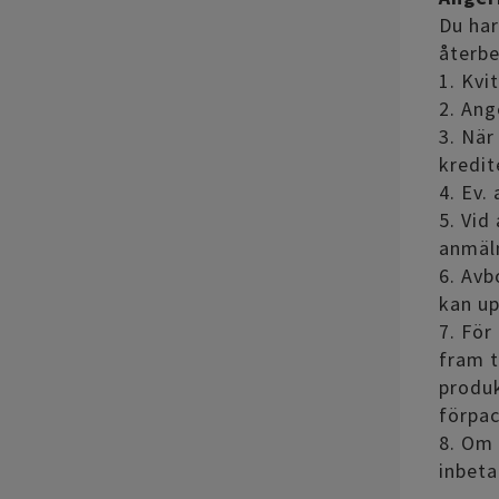
Du har
återbe
1. Kvi
2. Ang
3. När
kredit
4. Ev.
5. Vid
anmäln
6. Avb
kan up
7. För
fram t
produk
förpac
8. Om 
inbeta