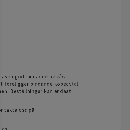
är även godkännande av våra
net föreligger bindande köpeavtal.
en. Beställningar kan endast
ontakta oss på
las.