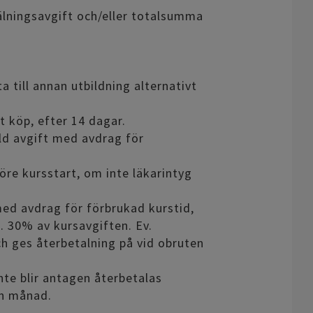
älningsavgift och/eller totalsumma
a till annan utbildning alternativt
tt köp, efter 14 dagar.
ald avgift med avdrag för
öre kursstart, om inte läkarintyg
med avdrag för förbrukad kurstid,
. 30% av kursavgiften. Ev.
h ges återbetalning på vid obruten
inte blir antagen återbetalas
en månad.