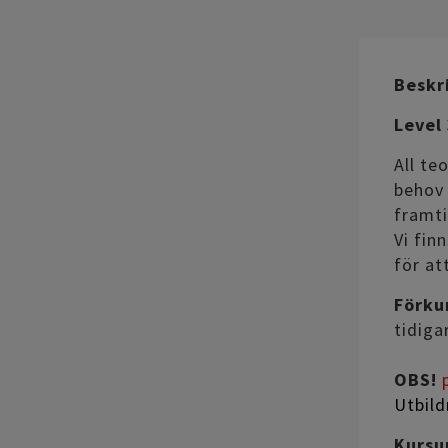
Beskr
Level
All te
behov 
framti
Vi fin
för at
Förku
tidiga
OBS!
Utbild
Kursu