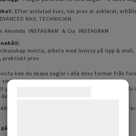
ikat:
Efter avslutad kurs, när prov är avklarat, erhåll
DVANCED NAIL TECHNICIAN.
e:
Amanda
INSTAGRAM
& Cia
INSTAGRAM
nnehåll:
tkunskap Invicta, arbeta med Invicta på tipp & mall,
r, praktiskt prov
victa kan du skapa naglar i alla dess former från förs
 smiles.
tt pincha. Då Invictan är uv-härdande som gel har du i
Samtykke til cookies
 även fastare än vanlig gel och rinner inte iväg.
Vi og vores samarbejdspartnere bruger
445 kr inkl. moms. Produkter till ett värde av 2545 k
teknologier, herunder cookies, til at
n
indsamle oplysninger om dig til forskellige
 på skolan:
formål, herunder: Tilpasning af annoncering,