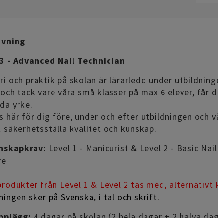
ivning
 3 - Advanced Nail Technician
ori och praktik på skolan är lärarledd under utbildninge
och tack vare våra små klasser på max 6 elever, får 
da yrke.
ns här för dig före, under och efter utbildningen och vå
t säkerhetsställa kvalitet och kunskap.
nskapkrav:
Level 1 - Manicurist & Level 2 - Basic Nai
re
produkter från Level 1 & Level 2 tas med, alternativt
ningen sker på Svenska, i tal och skrift.
pplägg:
4 dagar på skolan (2 hela dagar + 2 halva dag