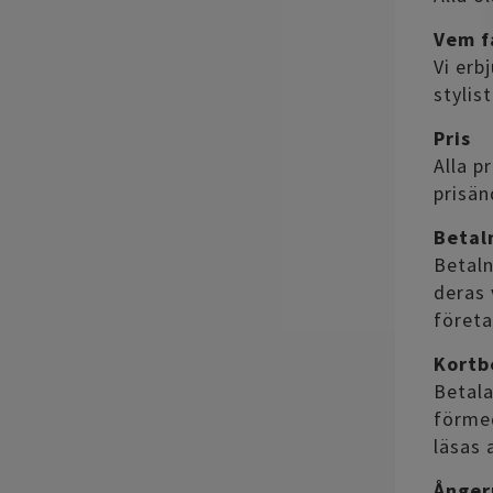
Vem f
Vi erb
stylis
Pris
Alla p
prisän
Betal
Betaln
deras 
föret
Kortb
Betala
förmed
läsas 
Ånger