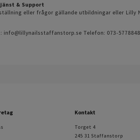
jänst & Support
ställning eller frågor gällande utbildningar eller Lil
: info@lillynailsstaffanstorp.se Telefon: 073-577884
retag
Kontakt
ss
Torget 4
245 31 Staffanstorp