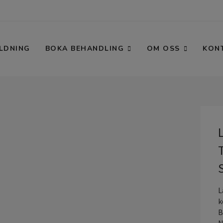
LDNING
BOKA BEHANDLING
OM OSS
KON
L
k
B