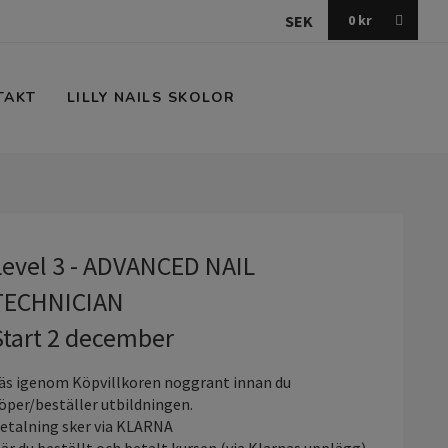
SEK
0
kr
TAKT
LILLY NAILS SKOLOR
Level 3 - ADVANCED NAIL
TECHNICIAN
Start 2 december
äs igenom Köpvillkoren noggrant innan du
öper/beställer utbildningen.
etalning sker via KLARNA