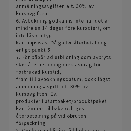
anmälningsavgiften alt. 30% av
kursavgiften.
6. Avbokning godkänns inte när det är
mindre än 14 dagar före kursstart, om
inte läkarintyg
kan uppvisas. Då gäller återbetalning
enligt punkt 5.
7. För påbörjad utbildning som avbryts
sker återbetalning med avdrag för
förbrukad kurstid,
fram till avbokningsdatum, dock lägst
anmälningsavgift alt. 30% av
kursavgiften. Ev.
produkter i startpaket/produktpaket
kan lämnas tillbaka och ges
återbetalning på vid obruten
förpackning.
8. Om kursen blir inställd eller om du,